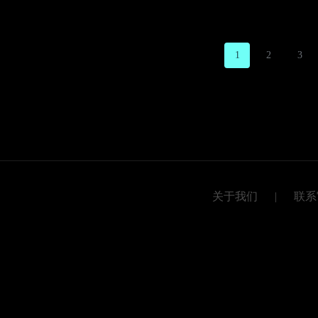
1
2
3
关于我们
|
联系