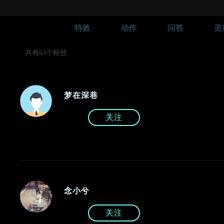
特效
动作
问答
灵
共有63个粉丝
梦在深巷
关注
念小兮
关注