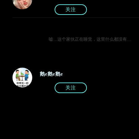
关注
嘘…这个家伙正在睡觉，这里什么都没有…
鹅e鹅e鹅e
关注