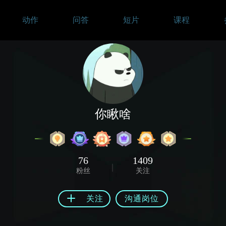
动作
问答
短片
课程
你瞅啥
76
1409
粉丝
关注
关注
沟通岗位