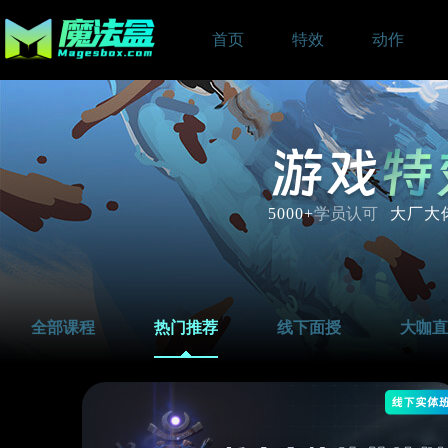
首页
特效
动作
5000+
学员认可
大厂大
全部课程
热门推荐
线下面授
大咖直