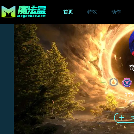
首页
特效
动作
852
粉丝