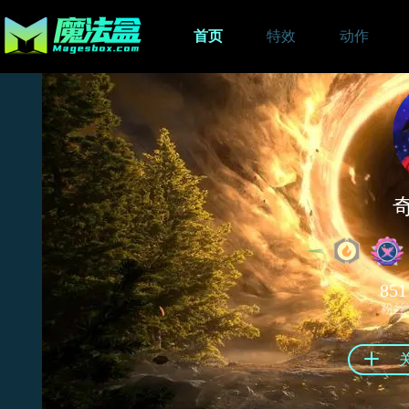
首页
特效
动作
851
粉丝