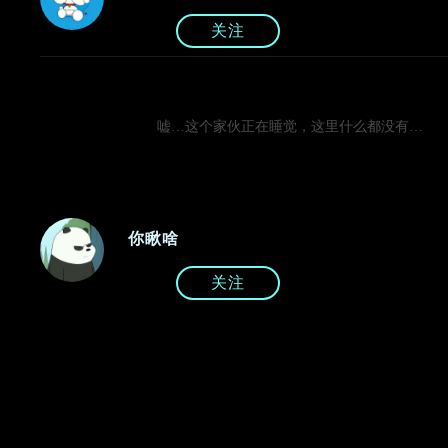
关注
嘘…这个家伙正在睡觉，这里什么都没有…
你瞅啥
关注