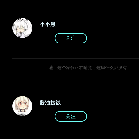
小小黑
关注
嘘…这个家伙正在睡觉，这里什么都没有…
酱油捞饭
关注