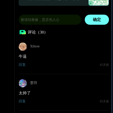
确定
评论（30）
Xthree
牛逼
回复
62天前
墨羽
太帅了
回复
85天前