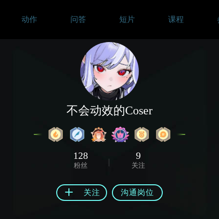
动作
问答
短片
课程
不会动效的Coser
128
9
粉丝
关注
关注
沟通岗位