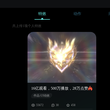
特效
动作
共上传1项个人特效
16亿观看，500万播放，28万点赞
作品-UI动效
55672
30
458