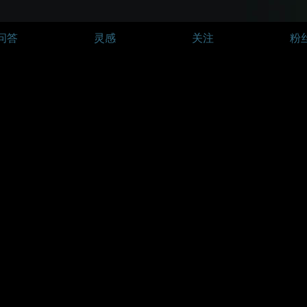
问答
灵感
关注
粉