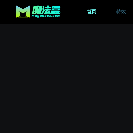
首页
特效