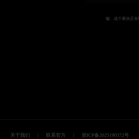
嘘…这个家伙正在
关于我们
|
联系官方
|
浙ICP备2025190372号