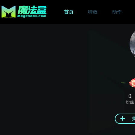
首页
特效
动作
0
粉丝