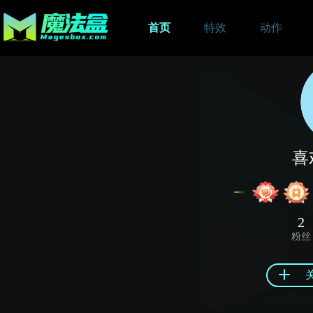
首页
特效
动作
喜
2
粉丝