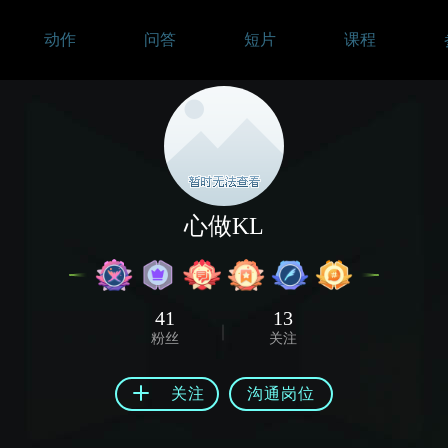
动作
问答
短片
课程
心做KL
41
13
粉丝
关注
关注
沟通岗位