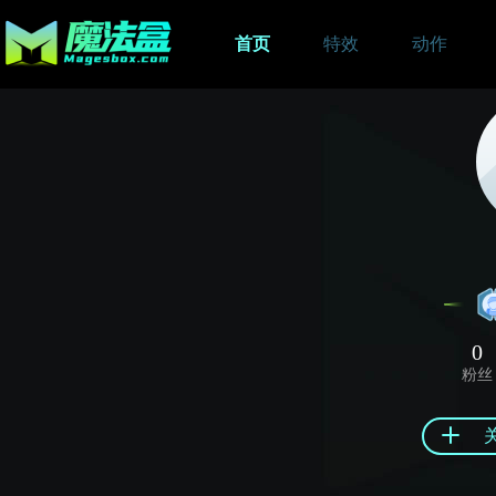
首页
特效
动作
0
粉丝