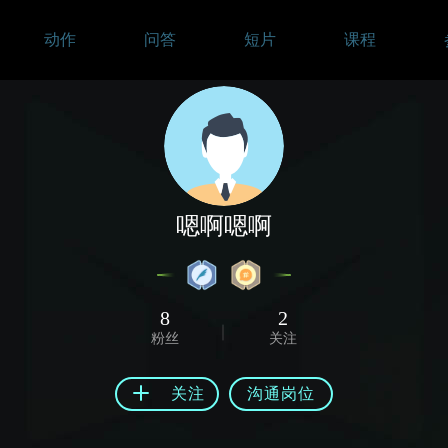
动作
问答
短片
课程
嗯啊嗯啊
8
2
粉丝
关注
关注
沟通岗位