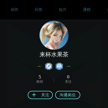
动作
问答
短片
课程
来杯水果茶
5
0
粉丝
关注
关注
沟通岗位