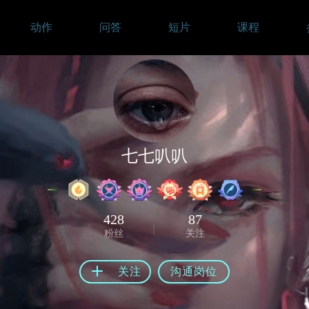
动作
问答
短片
课程
七七叭叭
428
87
粉丝
关注
关注
沟通岗位