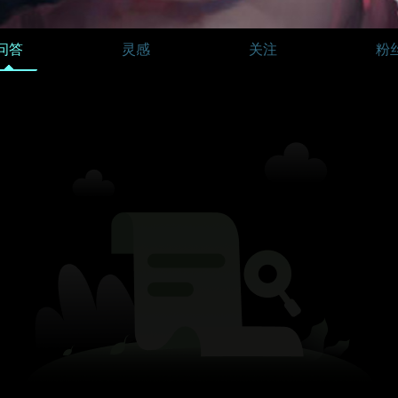
问答
灵感
关注
粉