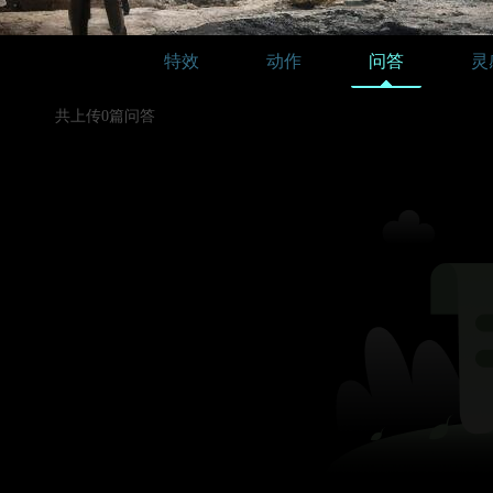
特效
动作
问答
灵
共上传0篇问答