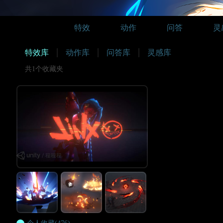
特效
动作
问答
灵
特效库
动作库
问答库
灵感库
共1个收藏夹