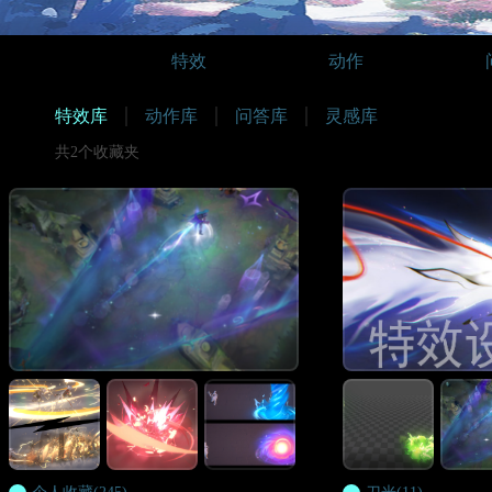
特效
动作
特效库
动作库
问答库
灵感库
共2个收藏夹