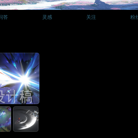
问答
灵感
关注
粉