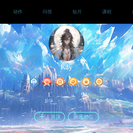
动作
问答
短片
课程
Kay
1
94
粉丝
关注
关注
沟通岗位