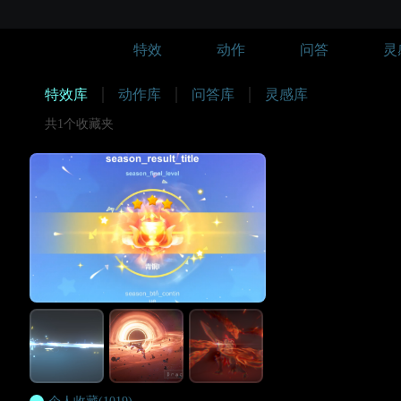
特效
动作
问答
灵
特效库
动作库
问答库
灵感库
共1个收藏夹