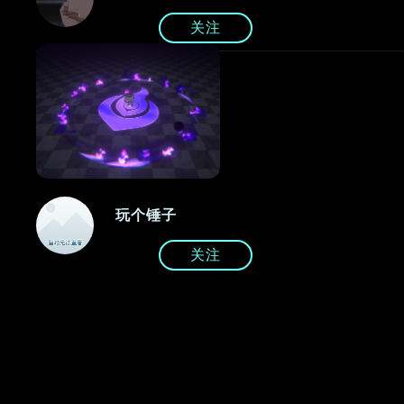
关注
玩个锤子
关注