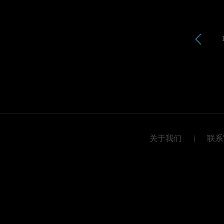
关于我们
|
联系