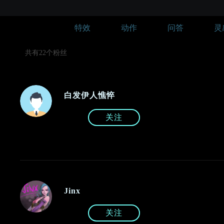
特效
动作
问答
灵
共有22个粉丝
白发伊人憔悴
关注
Jinx
关注