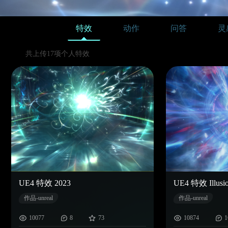
特效
动作
问答
灵
共上传17项个人特效
UE4 特效 2023
UE4 特效 Illusio
作品-unreal
作品-unreal
10077
8
73
10874
1