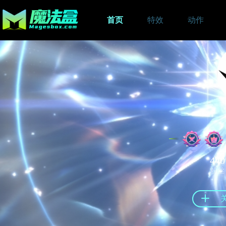
首页
特效
动作
440
粉丝