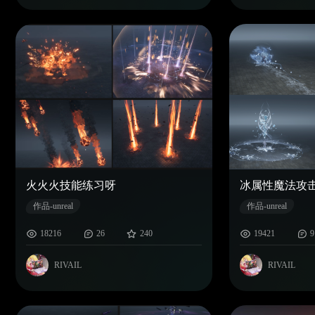
火火火技能练习呀
冰属性魔法攻
作品-unreal
作品-unreal
18216
26
240
19421
9
RIVAIL
RIVAIL