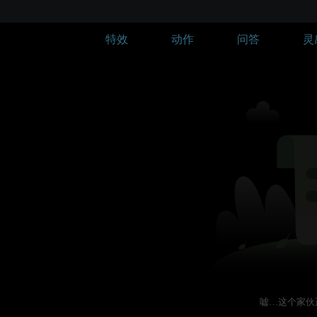
特效
动作
问答
灵
嘘…这个家伙