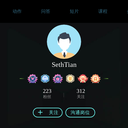
动作
问答
短片
课程
SethTian
223
312
粉丝
关注
关注
沟通岗位