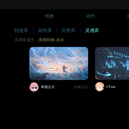
特效
动作
特效库
动作库
问答库
灵感库
灵感收藏夹：
游戏特效-冰水
LYuan
卑微古月
转载作品