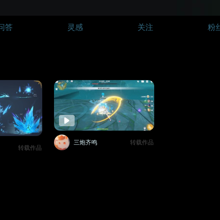
问答
灵感
关注
粉
三炮齐鸣
转载作品
转载作品