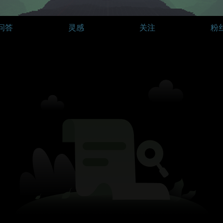
问答
灵感
关注
粉