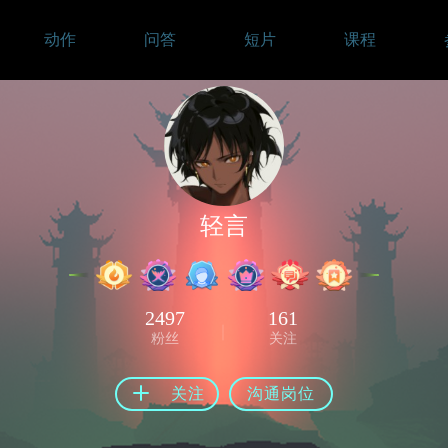
动作
问答
短片
课程
轻言
2497
161
粉丝
关注
关注
沟通岗位