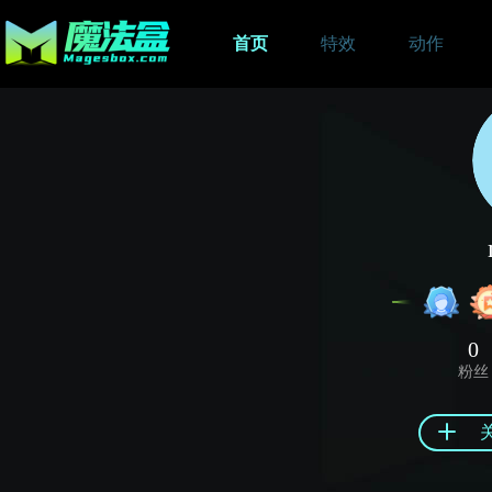
首页
特效
动作
0
粉丝