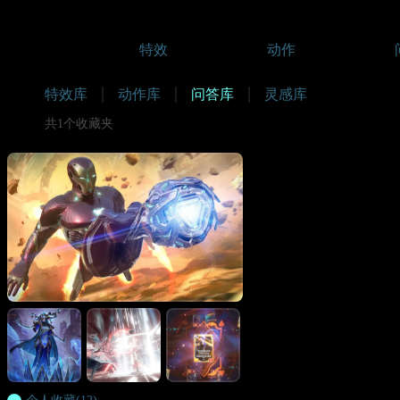
特效
动作
特效库
动作库
问答库
灵感库
共1个收藏夹