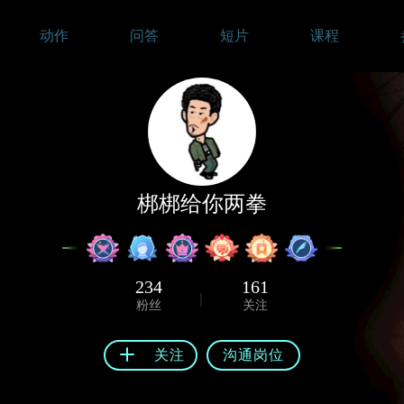
动作
问答
短片
课程
梆梆给你两拳
234
161
粉丝
关注
关注
沟通岗位