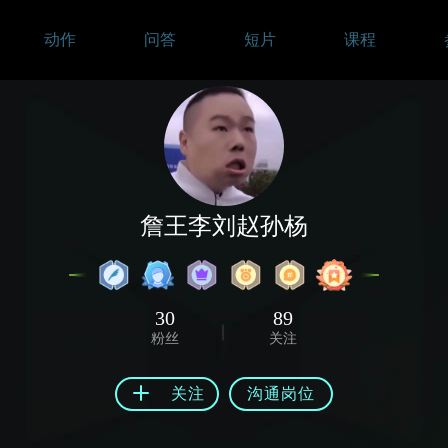
动作
问答
短片
课程
詹王李刘赵孙杨
30
89
粉丝
关注
关注
沟通岗位