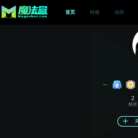
首页
特效
动作
2
粉丝