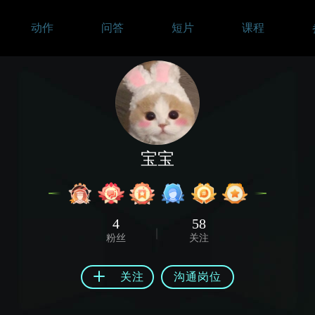
动作
问答
短片
课程
宝宝
4
58
粉丝
关注
关注
沟通岗位