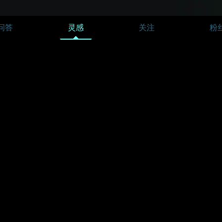
问答
灵感
关注
粉