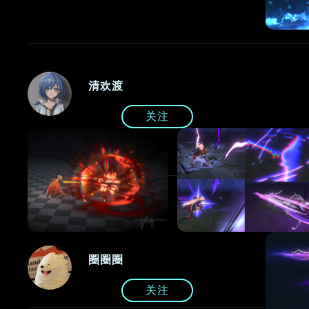
清欢渡
关注
圈圈圈
关注