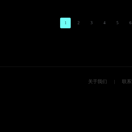
1
2
3
4
5
6
关于我们
|
联系