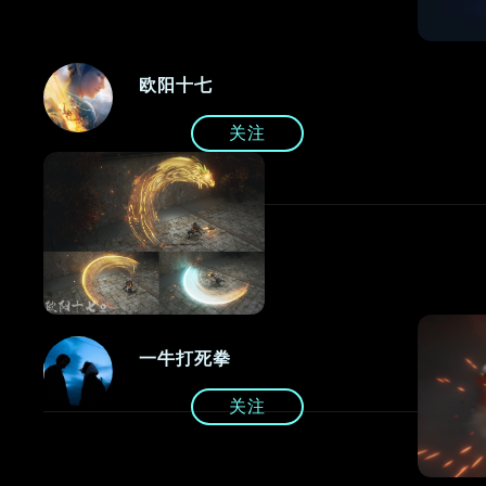
欧阳十七
关注
一牛打死拳
关注