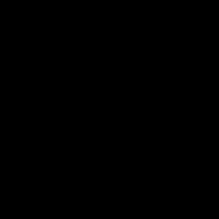
铁索勾魂
快
作品-unity
22881
23
190
老K