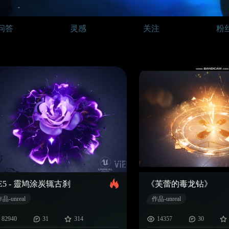
问答
灵感
关注
粉
E5 - 靈鸠涂炭辄古刹
《芙蕾的毒龙钻》
品-unreal
作品-unreal
82940
31
314
14357
30