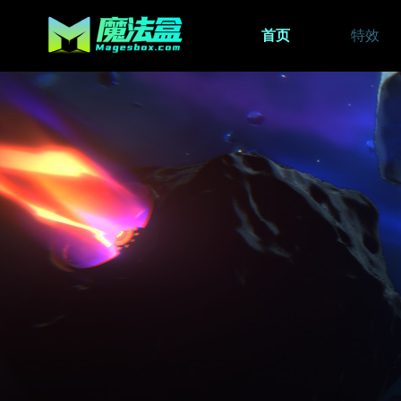
首页
特效