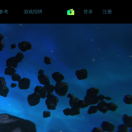
参考
游戏招聘
登录
注册