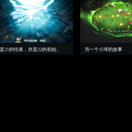
是21的结束，亦是22的初始。
另一个小球的故事
品-unreal
作品-unity
13129
18
40
17469
22
老K
老K