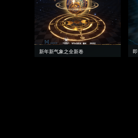
新年新气象之全新卷
即
作品-unreal
作
16164
21
164
老K