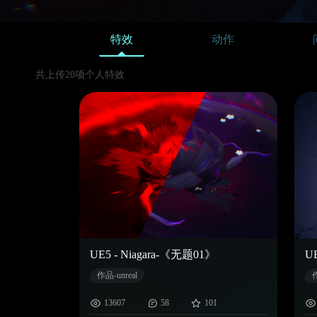
特效
动作
共上传20项个人特效
UE5 - Niagara-《无题01》
U
作品-unreal
作
13607
58
101