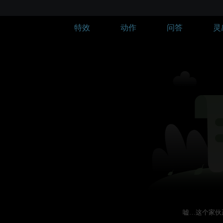
特效
动作
问答
灵
嘘…这个家伙