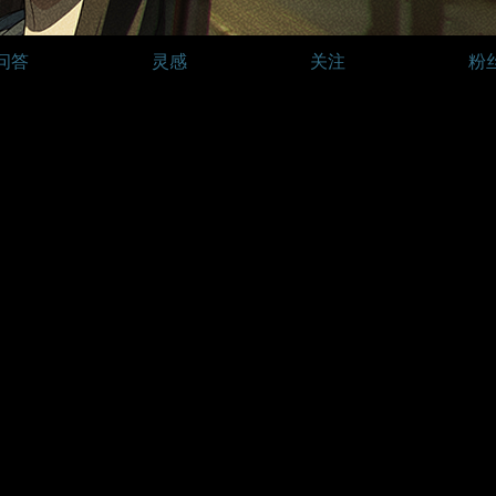
问答
灵感
关注
粉