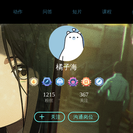
动作
问答
短片
课程
橘子海
1215
367
粉丝
关注
关注
沟通岗位