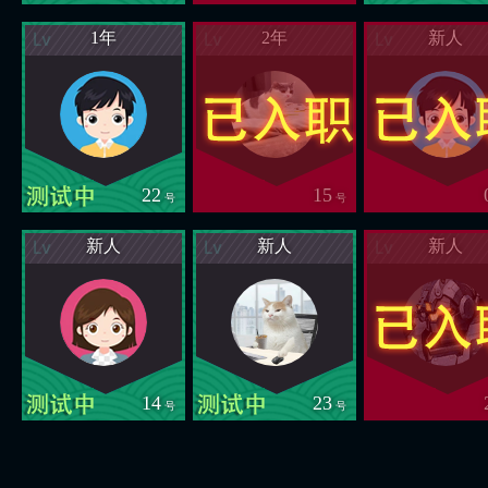
1年
2年
新人
22
15
号
号
新人
新人
新人
14
23
号
号