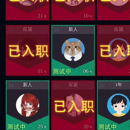
21
10
号
号
应届
新人
应届
01
06
号
号
新人
应届
1年
25
20
号
号