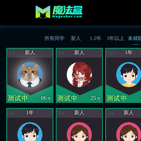
所有同学
新人
1-2年
3年以上
未就
新人
新人
1年
06
25
号
号
1年
新人
新人