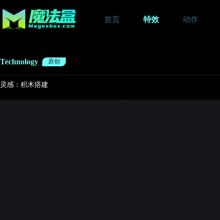
首页
特效
动作
Technology
原创
灵感：积木搭建