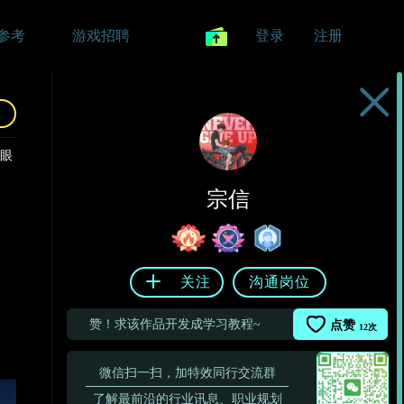
参考
游戏招聘
登录
注册
的眼
宗信
关注
沟通岗位
赞！求该作品开发成学习教程~
点赞
12
次
微信扫一扫，加特效同行交流群
了解最前沿的行业讯息、职业规划