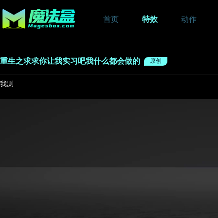
首页
特效
动作
重生之求求你让我实习吧我什么都会做的
原创
我测