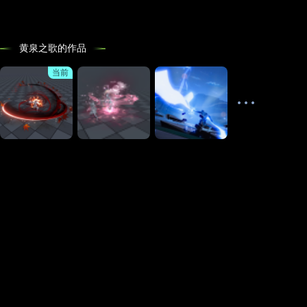
黄泉之歌的作品
当前