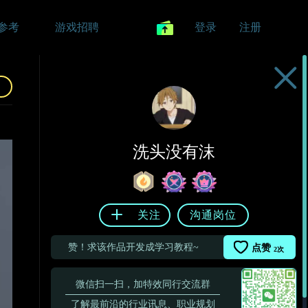
参考
游戏招聘
登录
注册
洗头没有沫
关注
沟通岗位
赞！求该作品开发成学习教程~
点赞
2
次
微信扫一扫，加特效同行交流群
了解最前沿的行业讯息、职业规划