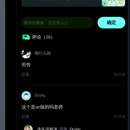
确定
评论（16）
嗨什么德
劳劳
回复
260天前
Dcybq
这个是ue做的吗老师
回复
391天前
洗头没有沫
回复
Dcybq