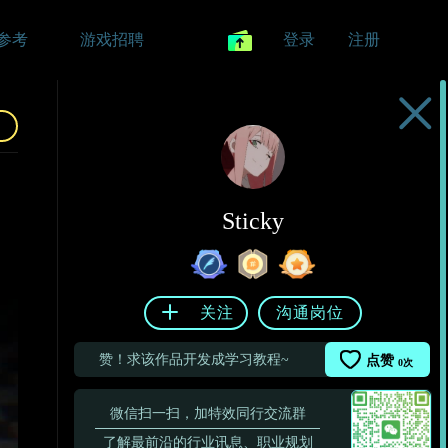
参考
游戏招聘
登录
注册
Sticky
关注
沟通岗位
赞！求该作品开发成学习教程~
点赞
0
次
微信扫一扫，加特效同行交流群
了解最前沿的行业讯息、职业规划