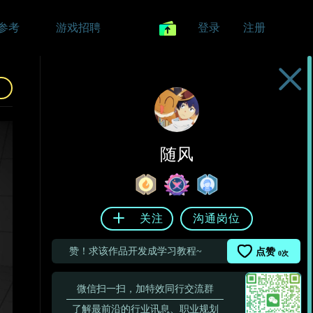
参考
游戏招聘
登录
注册
随风
关注
沟通岗位
赞！求该作品开发成学习教程~
点赞
0
次
微信扫一扫，加特效同行交流群
了解最前沿的行业讯息、职业规划