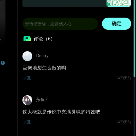
确定
评论（6）
Dmitry
巨佬地裂怎么做的啊
回复
2473天前
莯鱼丶
这大概就是传说中充满灵魂的特效吧
回复
2473天前