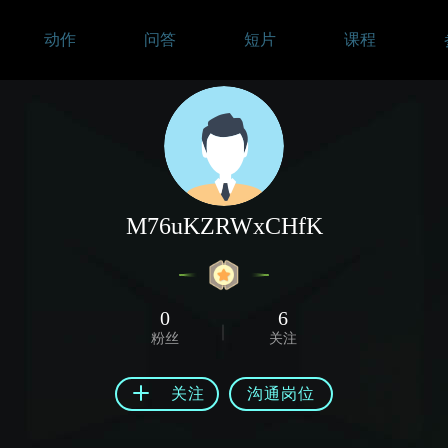
动作
问答
短片
课程
M76uKZRWxCHfK
0
6
粉丝
关注
关注
沟通岗位