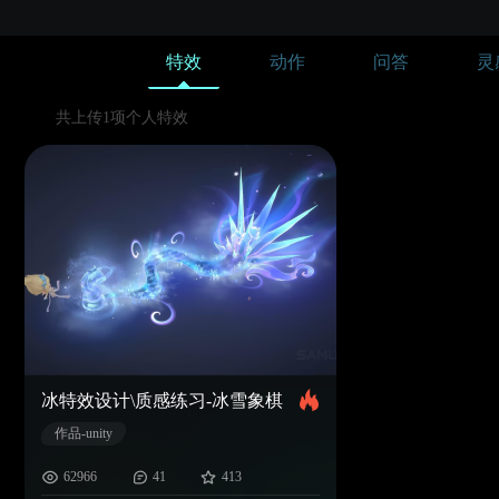
特效
动作
问答
灵
共上传1项个人特效
冰特效设计\质感练习-冰雪象棋
作品-unity
62966
41
413