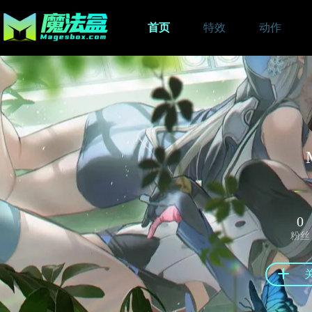
首页
特效
动作
0
粉丝