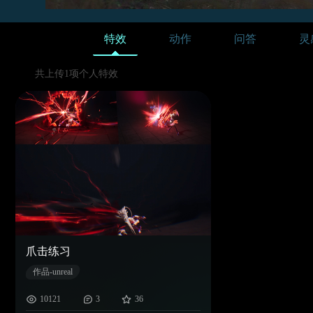
特效
动作
问答
灵
共上传1项个人特效
爪击练习
作品-unreal
10121
3
36