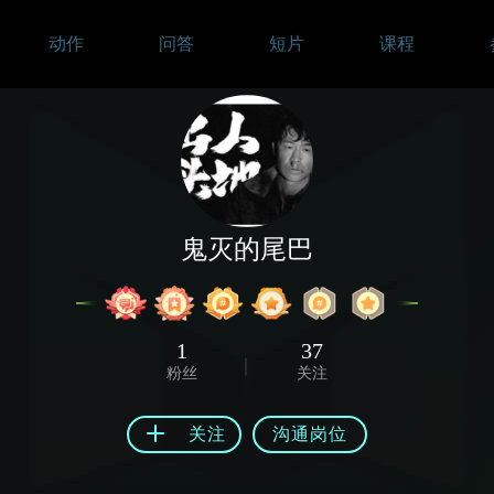
动作
问答
短片
课程
鬼灭的尾巴
1
37
粉丝
关注
关注
沟通岗位