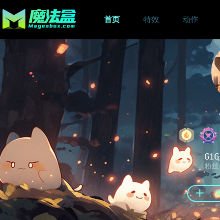
首页
特效
动作
616
粉丝