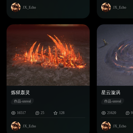
JX_Echo
JX_Echo
炼狱轰灵
星云漩涡
作品-unreal
作品-unreal
16517
25
128
21620
9
JX_Echo
JX_Echo