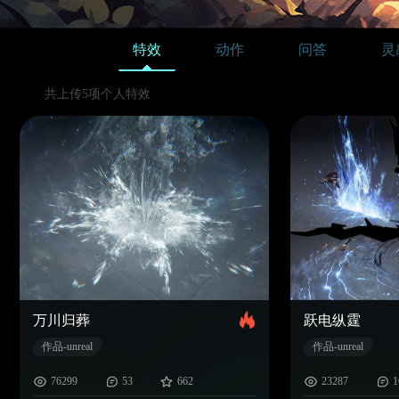
特效
动作
问答
灵
共上传5项个人特效
万川归葬
跃电纵霆
作品-unreal
作品-unreal
76299
53
662
23287
1